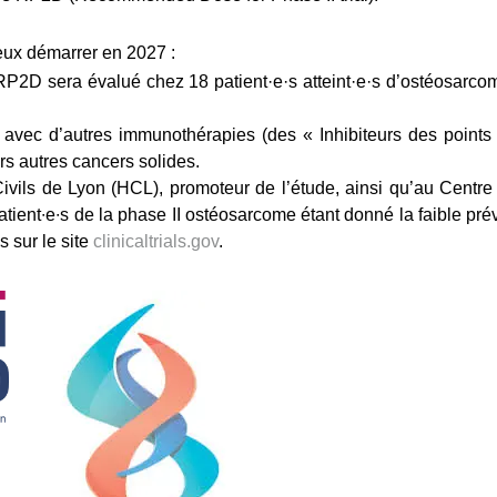
eux démarrer en 2027 :
RP2D sera évalué chez 18 patient·e·s atteint·e·s d’ostéosarco
avec d’autres immunothérapies (des « Inhibiteurs des points 
ers autres cancers solides.
ivils de Lyon (HCL), promoteur de l’étude, ainsi qu’au Centr
atient∙e∙s de la phase II ostéosarcome étant donné la faible pr
s sur le site
clinicaltrials.gov
.