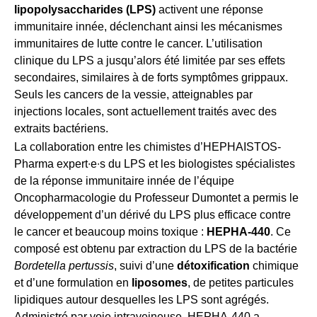
lipopolysaccharides (LPS)
activent une réponse
immunitaire innée, déclenchant ainsi les mécanismes
immunitaires de lutte contre le cancer. L’utilisation
clinique du LPS a jusqu’alors été limitée par ses effets
secondaires, similaires à de forts symptômes grippaux.
Seuls les cancers de la vessie, atteignables par
injections locales, sont actuellement traités avec des
extraits bactériens.
La collaboration entre les chimistes d’HEPHAISTOS-
Pharma expert∙e∙s du LPS et les biologistes spécialistes
de la réponse immunitaire innée de l’équipe
Oncopharmacologie du Professeur Dumontet a permis le
développement d’un dérivé du LPS plus efficace contre
le cancer et beaucoup moins toxique :
HEPHA-440
. Ce
composé est obtenu par extraction du LPS de la bactérie
Bordetella pertussis
, suivi d’une
détoxification
chimique
et d’une formulation en
liposomes
, de petites particules
lipidiques autour desquelles les LPS sont agrégés.
Administré par voie intraveineuse, HEPHA-440 a